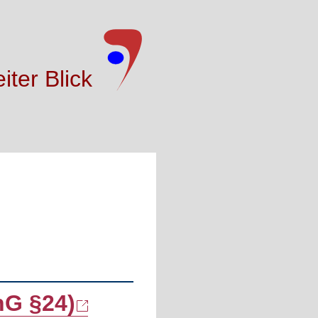
iter Blick
nG §24)