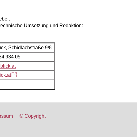
eber,
 technische Umsetzung und Redaktion:
ck, Schidlachstraße 9/8
734 934 05
blick.at
ck.at
essum
©
Copyright