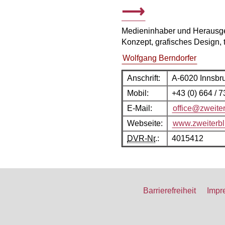
Medieninhaber und Herausg
Konzept, grafisches Design,
Wolfgang Berndorfer
Anschrift:
A-6020 Innsbru
Mobil:
+43 (0) 664 / 
E-Mail:
office@zweiter
Webseite:
www.zweiterbli
DVR-Nr
.:
4015412
Barrierefreiheit
Impr