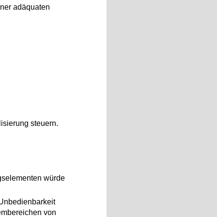
iner adäquaten
lisierung steuern.
ngselementen würde
 Unbedienbarkeit
lembereichen von