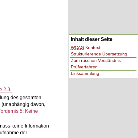
Inhalt dieser Seite
WCAG
Kontext
Strukturierende Übersetzung
Zum raschen Verständnis
Prüfverfahren
Linksammlung
e 2.3.
wendung des gesamten
en (unabhängig davon,
fordernis 5: Keine
 muss keine Information
aufnahme der