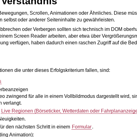
Verständnis
 Bewegungen, Scrollen, Animationen oder Ähnliches. Diese müs
 selbst oder anderer Seiteninhalte zu gewährleisten.
Abbrechen oder Verbergen sollten sich technisch im DOM oberh
t einem Screen Reader arbeiten, aber etwa über Vergrößerun
ung verfügen, haben dadurch einen raschen Zugriff auf die Be
tionen die unter dieses Erfolgskriterium fallen, sind:
s
erbeanzeigen
 zwingend für alle in einem Vollbildmodus dargestellt wird, si
verlangt.
e
Live Regionen (Börseticker, Wetterdaten oder Fahrplananzeige
Neuigkeiten.
für den nächsten Schritt in einem
Formular
.
ding Animation
):