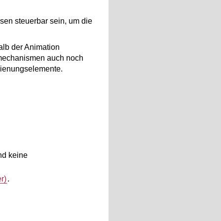
sen steuerbar sein, um die
alb der Animation
gsmechanismen auch noch
dienungselemente.
nd keine
r)
.