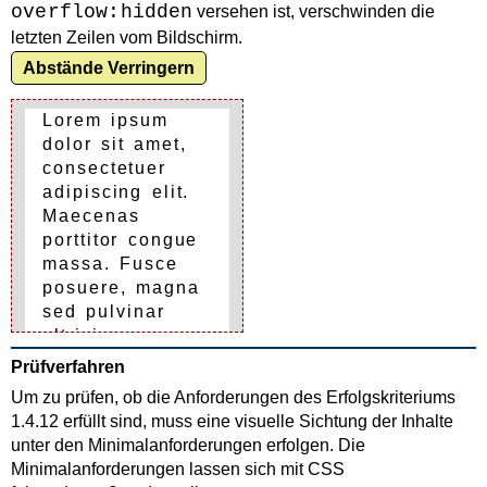
overflow:hidden
versehen ist, verschwinden die
letzten Zeilen vom Bildschirm.
Abstände Verringern
Lorem ipsum
dolor sit amet,
consectetuer
adipiscing elit.
Maecenas
porttitor congue
massa. Fusce
posuere, magna
sed pulvinar
ultricies, purus
lectus
Prüfverfahren
malesuada
Um zu prüfen, ob die Anforderungen des Erfolgskriteriums
libero, sit amet
1.4.12 erfüllt sind, muss eine visuelle Sichtung der Inhalte
commodo magna
unter den Minimalanforderungen erfolgen. Die
eros quis urna.
Minimalanforderungen lassen sich mit CSS
Nunc viverra