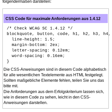
folgendermaßen darstellen:
imperdiet enim.
Fusce est.
Vivamus a
CSS Code für maximale Anforderungen aus 1.4.12
tellus.
Pellentesque
/* Check WCAG SC 1.4.12 */

habitant morbi
blockquote, button, code, h1, h2, h3, h4, 
tristique
  line-height: 1.5;

senectus et
  margin-bottom: 2ex;

netus et
  letter-spacing: 0.12em;

malesuada
  word-spacing: 0.16em;

fames ac turpis
egestas. Proin
Die CSS-Anweisungen sind in diesem Code alphabetisch
pharetra
für alle wesentlichen Textelemente aus HTML festgelegt.
nonummy pede.
Sollten maßgebliche Elemente fehlen, teilen Sie uns das
Mauris et orci.
bitte mit.
Aenean nec
Die Anforderungen aus dem Erfolgskriterium lassen sich,
lorem. In
wie in diesem Code zu sehen, leicht in den CSS-
porttitor. Donec
Anweisungen darstellen.
laoreet nonummy
augue.