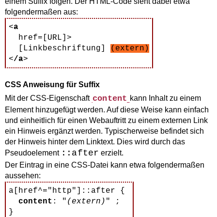
einem Suffix folgen. Der HTML-Code sieht dabei etwa
folgendermaßen aus:
<
a
  href=[URL]>

  [Linkbeschriftung] 
(extern)
<
/a
CSS Anweisung für Suffix
Mit der CSS-Eigenschaft
content
kann Inhalt zu einem
Element hinzugefügt werden. Auf diese Weise kann einfach
und einheitlich für einen Webauftritt zu einem externen Link
ein Hinweis ergänzt werden. Typischerweise befindet sich
der Hinweis hinter dem Linktext. Dies wird durch das
::after
Pseudoelement
erzielt.
Der Eintrag in eine CSS-Datei kann etwa folgendermaßen
aussehen:
a[href^="http"]::
after
 { 

content
: "
(extern)
" ; 
